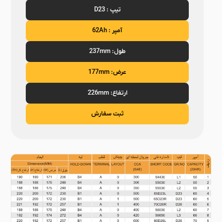
تیپ : D23
آمپر : 62Ah
طول: 237mm
عرض: 177mm
ارتفاع: 226mm
ثبت سفارش