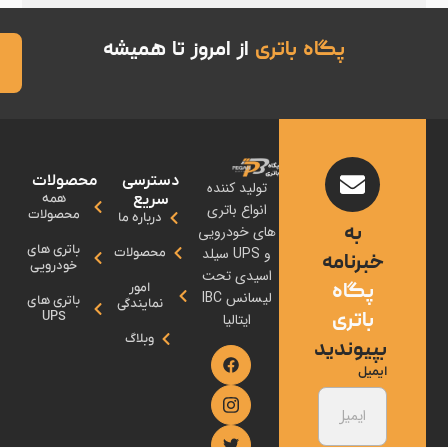
پگاه باتری
از امروز تا همیشه
تماس
با ما
دسترسی
محصولات
تولید کننده
سریع
همه
انواع باتری
محصولات
درباره ما
ه
های خودرویی
باتری های
و UPS سیلد
محصولات
نامه
خودرویی
اسیدی تحت
اه
امور
لیسانس IBC
باتری های
نمایندگی
تری
UPS
ایتالیا
وبلاگ
وندید