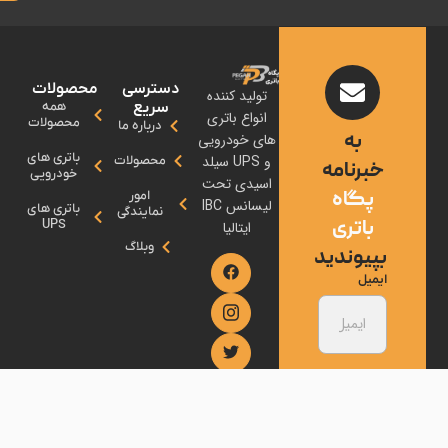
دسترسی
محصولات
تولید کننده
سریع
همه
انواع باتری
محصولات
درباره ما
ه
های خودرویی
باتری های
و UPS سیلد
محصولات
نامه
خودرویی
اسیدی تحت
اه
امور
لیسانس IBC
باتری های
نمایندگی
تری
UPS
ایتالیا
وبلاگ
وندید
عضویت