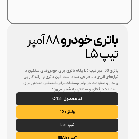
تری خودرو
88 آمپر
پ L5
باتری 88 آمپر تیپ L5 پگاه باتری، برای خودروهای سنگین با
های انرژی بالا طراحی شده است. این باتری با ارائه کارایی
ار و مقاومت در برابر نوسانات برقی، انتخابی مطمئن برای
اده حرفه‌ای و صنعتی به شمار می‌رود.
کد محصول : C-13
ولتاژ : 12
تیپ : L5
آمپر : 88Ah